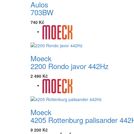
Aulos
703BW
740 Kč
Moeck
2200 Rondo javor 442Hz
2 490 Kč
Moeck
4205 Rottenburg palisander 442
9 200 Kč