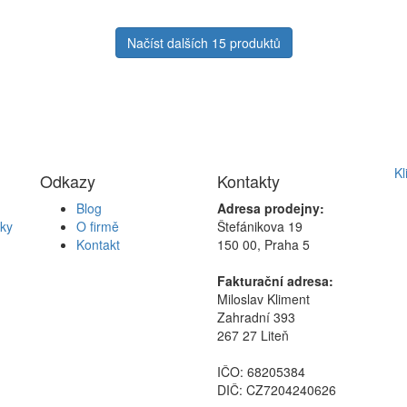
Načíst dalších 15 produktů
Kl
Odkazy
Kontakty
Blog
Adresa prodejny:
ky
O firmě
Štefánikova 19
Kontakt
150 00, Praha 5
Fakturační adresa:
Miloslav Kliment
Zahradní 393
267 27 Liteň
IČO: 68205384
DIČ: CZ7204240626