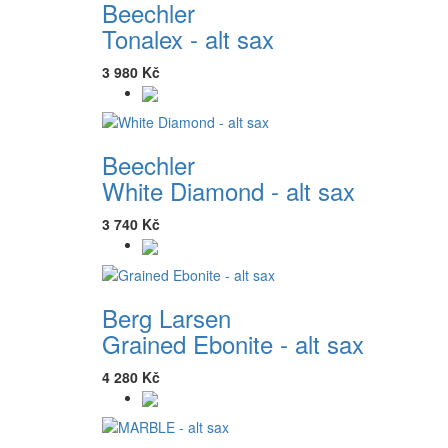
Beechler
Tonalex - alt sax
3 980 Kč
Beechler
White Diamond - alt sax
3 740 Kč
Berg Larsen
Grained Ebonite - alt sax
4 280 Kč