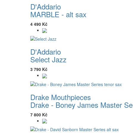
D'Addario
MARBLE - alt sax
4 490 Kč
D'Addario
Select Jazz
3 790 Kč
Drake Mouthpieces
Drake - Boney James Master Ser
7 800 Kč