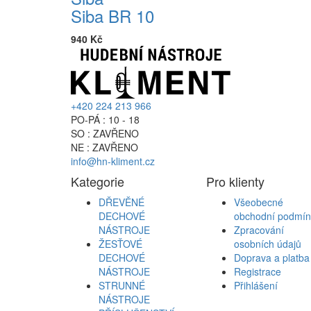
Siba BR 10
940 Kč
+420 224 213 966
PO-PÁ : 10 - 18
SO : ZAVŘENO
NE : ZAVŘENO
info@hn-kliment.cz
Kategorie
Pro klienty
DŘEVĚNÉ
Všeobecné
DECHOVÉ
obchodní podmín
NÁSTROJE
Zpracování
ŽESŤOVÉ
osobních údajů
DECHOVÉ
Doprava a platba
NÁSTROJE
Registrace
STRUNNÉ
Přihlášení
NÁSTROJE