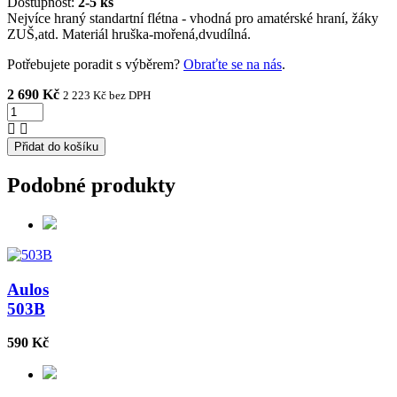
Dostupnost:
2-5 ks
Nejvíce hraný standartní flétna - vhodná pro amatérské hraní, žáky
ZUŠ,atd. Materiál hruška-mořená,dvudílná.
Potřebujete poradit s výběrem?
Obraťte se na nás
.
2 690 Kč
2 223 Kč
bez DPH
Přidat do košíku
Podobné produkty
Aulos
503B
590 Kč