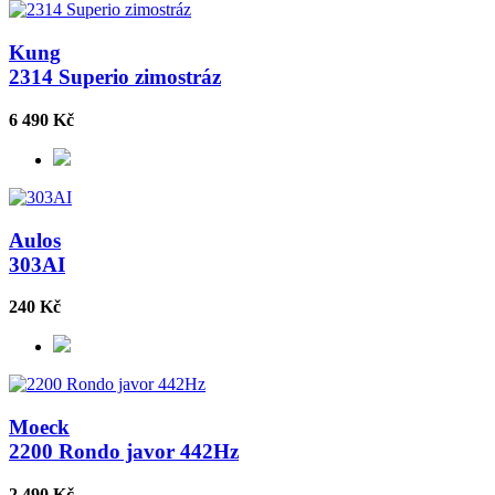
Kung
2314 Superio zimostráz
6 490 Kč
Aulos
303AI
240 Kč
Moeck
2200 Rondo javor 442Hz
2 490 Kč