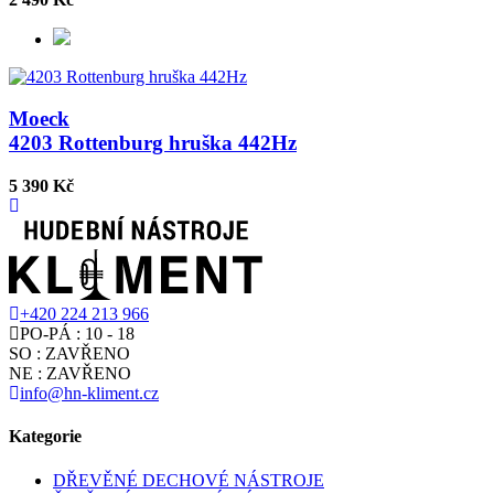
Moeck
4203 Rottenburg hruška 442Hz
5 390 Kč
+420 224 213 966
PO-PÁ : 10 - 18
SO : ZAVŘENO
NE : ZAVŘENO
info@hn-kliment.cz
Kategorie
DŘEVĚNÉ DECHOVÉ NÁSTROJE