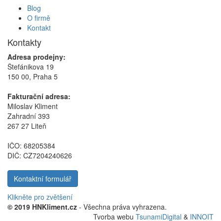
Blog
O firmě
Kontakt
Kontakty
Adresa prodejny:
Štefánikova 19
150 00, Praha 5
Fakturační adresa:
Miloslav Kliment
Zahradní 393
267 27 Liteň
IČO: 68205384
DIČ: CZ7204240626
Kontaktní formulář
Klikněte pro zvětšení
© 2019 HNKliment.cz
- Všechna práva vyhrazena.
Tvorba webu
TsunamiDigital
&
INNOIT