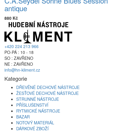
C.A.Seydel Söhne Blues Session
antique
880 Kč
+420 224 213 966
PO-PÁ : 10 - 18
SO : ZAVŘENO
NE : ZAVŘENO
info@hn-kliment.cz
Kategorie
DŘEVĚNÉ DECHOVÉ NÁSTROJE
ŽESŤOVÉ DECHOVÉ NÁSTROJE
STRUNNÉ NÁSTROJE
PŘÍSLUŠENSTVÍ
RYTMICKÉ NÁSTROJE
BAZAR
NOTOVÝ MATERIÁL
DÁRKOVÉ ZBOŽÍ