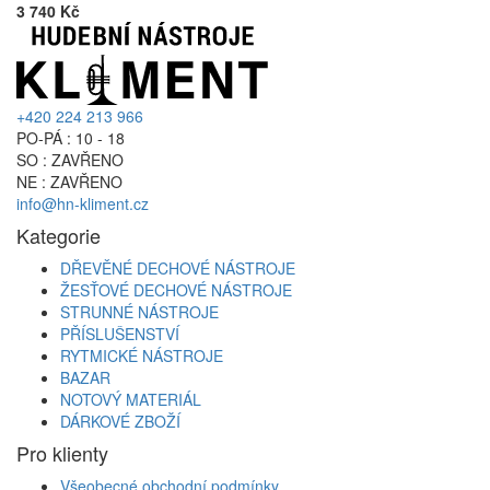
3 740 Kč
+420 224 213 966
PO-PÁ : 10 - 18
SO : ZAVŘENO
NE : ZAVŘENO
info@hn-kliment.cz
Kategorie
DŘEVĚNÉ DECHOVÉ NÁSTROJE
ŽESŤOVÉ DECHOVÉ NÁSTROJE
STRUNNÉ NÁSTROJE
PŘÍSLUŠENSTVÍ
RYTMICKÉ NÁSTROJE
BAZAR
NOTOVÝ MATERIÁL
DÁRKOVÉ ZBOŽÍ
Pro klienty
Všeobecné obchodní podmínky