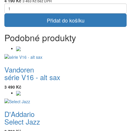
4 190 Kč
3 463 Kč
bez DPH
Přidat do košíku
Podobné produkty
Vandoren
série V16 - alt sax
3 490 Kč
D'Addario
Select Jazz