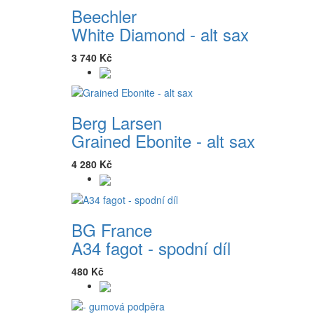
Beechler
White Diamond - alt sax
3 740 Kč
Berg Larsen
Grained Ebonite - alt sax
4 280 Kč
BG France
A34 fagot - spodní díl
480 Kč