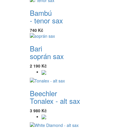
Bambú
- tenor sax
740 Kč
Bari
soprán sax
2 190 Kč
Beechler
Tonalex - alt sax
3 980 Kč