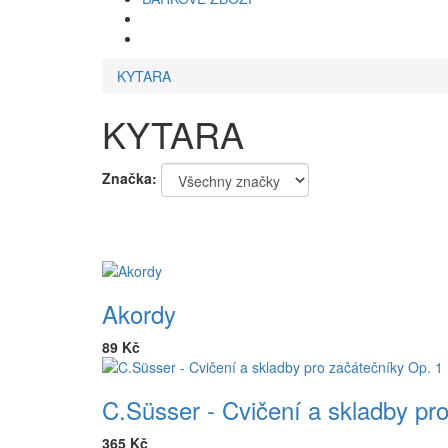
KYTARA
KYTARA
Značka:
Akordy
89 Kč
C.Süsser - Cvičení a skladby pr
365 Kč